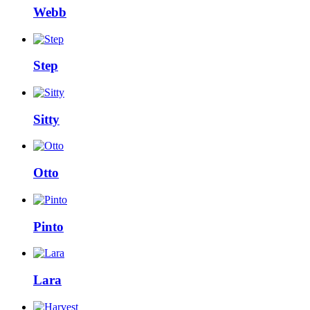
Webb
Step
Sitty
Otto
Pinto
Lara