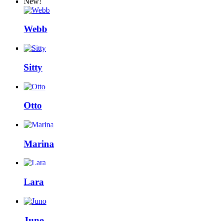
New!
Webb
Sitty
Otto
Marina
Lara
Juno