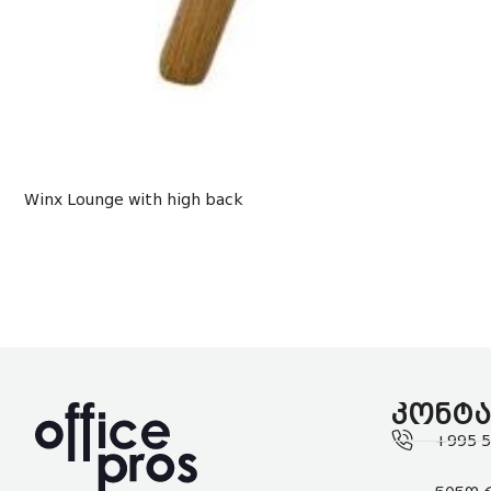
Winx Lounge with high back
კონტა
+995 5