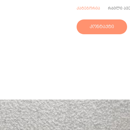
კატეგორია
რბილი ავ
კონტაქტი